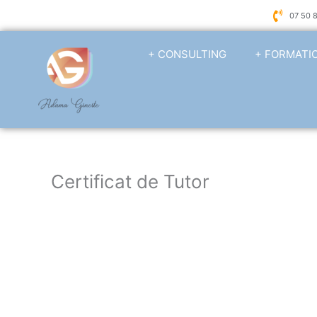
Aller
07 50 
au
contenu
+ CONSULTING
+ FORMATI
Certificat de Tutor